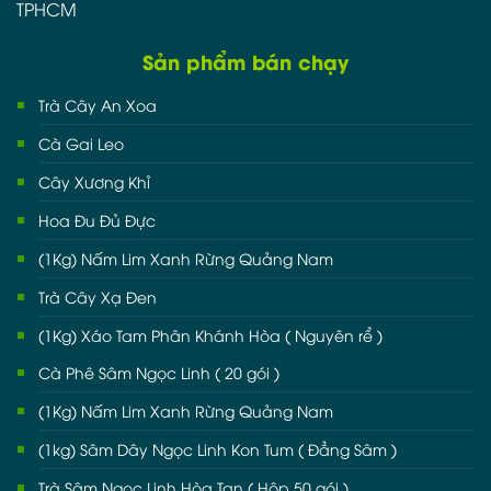
TPHCM
Sản phẩm bán chạy
Trà Cây An Xoa
Cà Gai Leo
Cây Xương Khỉ
Hoa Đu Đủ Đực
(1Kg) Nấm Lim Xanh Rừng Quảng Nam
Trà Cây Xạ Đen
(1Kg) Xáo Tam Phân Khánh Hòa ( Nguyên rể )
Cà Phê Sâm Ngọc Linh ( 20 gói )
(1Kg) Nấm Lim Xanh Rừng Quảng Nam
(1kg) Sâm Dây Ngọc Linh Kon Tum ( Đẳng Sâm )
Trà Sâm Ngọc Linh Hòa Tan ( Hôp 50 gói )