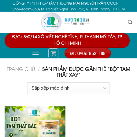
CÔNG TY TNHH HỢP TÁC THƯƠNG MẠI NGUYỄN TRẦN COOP
Skip
Showroom 860/14 Xô Viết Nghệ Tĩnh, P.25, Q. Bình Thạnh, TP HCM
to
content
Đ/C: 860/14 XÔ VIẾT NGHỆ TĨNH, P. THẠNH MỸ TÂY, TP
HỒ CHÍ MINH
ĐT: 0906 852 188
TRANG CHỦ
/
SẢN PHẨM ĐƯỢC GẮN THẺ “BỘT TAM
THẤT XAY”