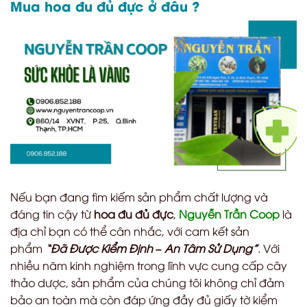
Mua hoa đu đủ đực ở đâu ?
Nếu bạn đang tìm kiếm sản phẩm chất lượng và
đáng tin cậy từ
hoa đu đủ đực
,
Nguyễn Trần Coop
là
địa chỉ bạn có thể cân nhắc, với cam kết sản
phẩm
“Đã Được Kiểm Định – An Tâm Sử Dụng”
. Với
nhiều năm kinh nghiệm trong lĩnh vực cung cấp cây
thảo dược, sản phẩm của chúng tôi không chỉ đảm
bảo an toàn mà còn đáp ứng đầy đủ giấy tờ kiểm