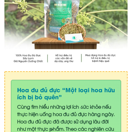
Hoa đu đủ đực “Một loại hoa hữu
ích bị bỏ quên”
Cùng tìm hiểu những lợi ích ડức khỏe nếu
thực hiện uống hoa đu đủ đực hàng ngày.
Hoa đu đủ đực đã được sử dụng lâu đời
như một ϯhực թhẩm. Theo các nghiên cứu