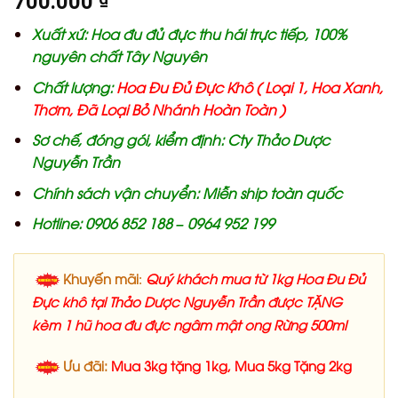
700.000
Xuất xứ: Hoa đu đủ đực thu hái trực tiếp, 100%
nguyên chất Tây Nguyên
Chất lượng:
Hoa Đu Đủ Đực Khô ( Loại 1, Hoa Xanh,
Thơm, Đã Loại Bỏ Nhánh Hoàn Toàn )
Sơ chế, đóng gói, kiểm định: Cty Thảo Dược
Nguyễn Trần
Chính sách vận chuyển: Miễn ship toàn quốc
Hotline: 0906 852 188 – 0964 952 199
Khuyến mãi
Quý khách mua từ 1kg Hoa Đu Đủ
:
Đực khô tại Thảo Dược Nguyễn Trần được TẶNG
kèm 1 hũ hoa đu đực ngâm mật ong Rừng 500ml
Ưu đãi:
Mua 3kg tặng 1kg, Mua 5kg Tặng 2kg