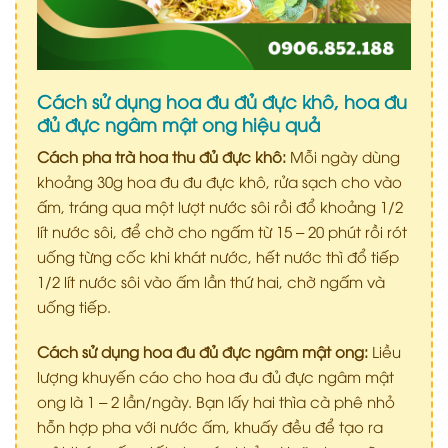
Cách sử dụng hoa đu đủ đực khô, hoa đu
đủ đực ngâm mật ong hiệu quả
Cách pha trà hoa thu đủ đực khô:
Mỗi ngày dùng
khoảng 30g hoa đu đu đực khô, rửa sạch cho vào
ấm, tráng qua một lượt nước sôi rồi đổ khoảng 1/2
lít nước sôi, để chờ cho ngấm từ 15 – 20 phút rồi rót
uống từng cốc khi khát nước, hết nước thì đổ tiếp
1/2 lít nước sôi vào ấm lần thứ hai, chờ ngấm và
uống tiếp.
Cách sử dụng hoa đu đủ đực ngâm mật ong:
Liều
lượng khuyến cáo cho hoa đu đủ đực ngâm mật
ong là 1 – 2 lần/ngày. Bạn lấy hai thìa cà phê nhỏ
hỗn hợp pha với nước ấm, khuấy đều để tạo ra