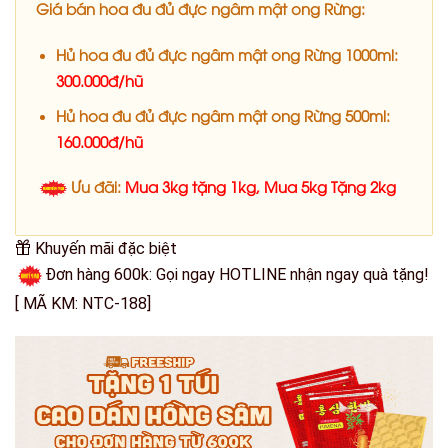
Giá bán hoa đu đủ đực ngâm mật ong Rừng:
Hủ hoa đu đủ đực ngâm mật ong Rừng 1000ml:
300.000đ/hũ
Hủ hoa đu đủ đực ngâm mật ong Rừng 500ml:
160.000đ/hũ
Ưu đãi:
Mua 3kg tặng 1kg, Mua 5kg Tặng 2kg
Khuyến mãi đặc biệt
Đơn hàng 600k: Gọi ngay HOTLINE nhận ngay quà tặng!
[ MÃ KM: NTC-188]