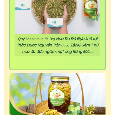
Hoa Đu Đủ Đực khô tại
Quý khách mua từ 1kg
Thảo Dược Nguyễn Trần
TẶNG kèm 1 hũ
được
hoa đu đực ngâm mật ong Rừng
500ml