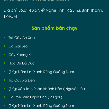
Địa chỉ: 860/14 Xô Viết Nghệ Tĩnh, P. 25, Q. Bình Thạnh,
TPHCM
Sản phẩm bán chạy
Trà Cây An Xoa
Cà Gai Leo
Cây Xương Khỉ
Hoa Đu Đủ Đực
(1Kg) Nấm Lim Xanh Rừng Quảng Nam
Trà Cây Xạ Đen
(1Kg) Xáo Tam Phân Khánh Hòa ( Nguyên rể )
Cà Phê Sâm Ngọc Linh ( 20 gói )
(1Kg) Nấm Lim Xanh Rừng Quảng Nam