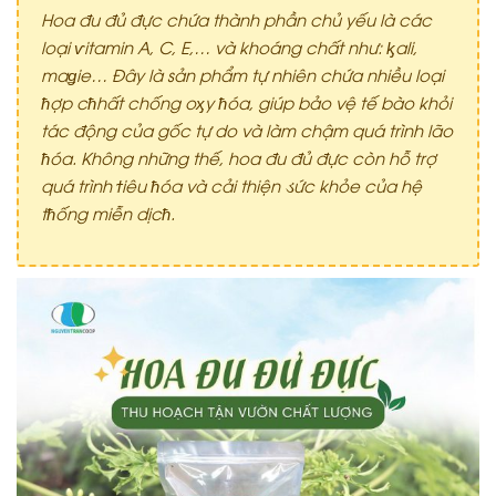
Hoa đu đủ đực chứa thành phần chủ yếu là các
loại
ѵ
itamin A, C, E,… và khoáng chất như:
ᶄ
ali,
ma
ǥ
ie… Đây là sản phẩm tự nhiên chứa nhiều loại
ћ
ợp c
ћ
hất chống o
ᶍ
y
ћ
óa, giúp bảo vệ tế bào khỏi
tác động của gốc tự do và làm chậm quá trình lão
ћ
óa. Không những thế, hoa đu đủ đực còn hỗ trợ
quá trình
ϯ
iêu
ћ
óa và cải thiện
ડ
ức khỏe của hệ
t
ћ
ống miễn dịc
ћ
.