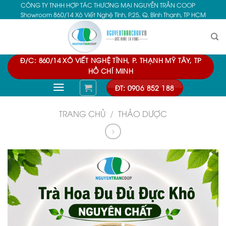
CÔNG TY TNHH HỢP TÁC THƯƠNG MẠI NGUYỄN TRẦN COOP
Skip
Showroom 860/14 Xô Viết Nghệ Tĩnh, P.25, Q. Bình Thạnh, TP HCM
to
content
Đ/C: 860/14 XÔ VIẾT NGHỆ TĨNH, P. THẠNH MỸ TÂY, TP
HỒ CHÍ MINH
ĐT: 0906 852 188
TRANG CHỦ
/
THẢO DƯỢC