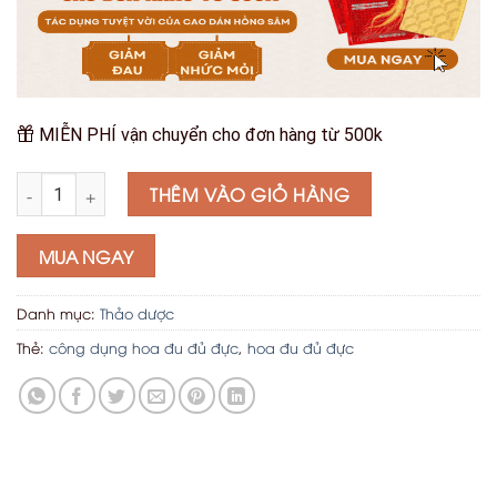
MIỄN PHÍ vận chuyển cho đơn hàng từ 500k
Hoa Đu Đủ Đực số lượng
THÊM VÀO GIỎ HÀNG
MUA NGAY
Danh mục:
Thảo dược
Thẻ:
công dụng hoa đu đủ đực
,
hoa đu đủ đực