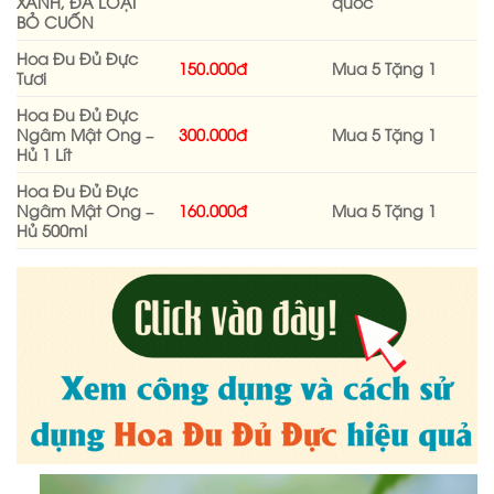
XANH, ĐÃ LOẠI
quốc
BỎ CUỐN
Hoa Đu Đủ Đực
150.000đ
Mua 5 Tặng 1
Tươi
Hoa Đu Đủ Đực
Ngâm Mật Ong –
300.000đ
Mua 5 Tặng 1
Hủ 1 Lít
Hoa Đu Đủ Đực
Ngâm Mật Ong –
160.000đ
Mua 5 Tặng 1
Hủ 500ml