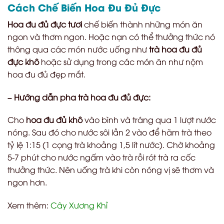
Cách Chế Biến Hoa Đu Đủ Đực
Hoa đu đủ đực tươi
chế biến thành những món ăn
ngon và thơm ngon. Hoặc nạn có thể thưởng thức nó
thông qua các món nước uống như
trà hoa đu đủ
đực khô
hoặc sử dụng trong các món ăn như nộm
hoa đu đủ đẹp mắt.
– Hướng dẫn pha trà hoa đu đủ đực:
Cho
hoa đu đủ khô
vào bình và tráng qua 1 lượt nước
nóng.
Sau đó cho nước sôi lần 2 vào để hãm trà theo
tỷ lệ 1:15 (1 cọng trà khoảng 1,5 lít nước). Chờ khoảng
5-7 phút cho nước ngấm vào trà rồi rót trà ra cốc
thưởng thức. Nên uống trà khi còn nóng vị sẽ thơm và
ngon hơn.
Xem thêm:
Cây Xương Khỉ