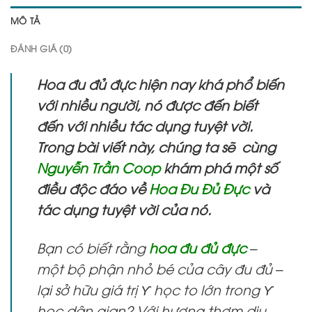
MÔ TẢ
ĐÁNH GIÁ (0)
Hoa đu đủ đực hiện nay khá phổ biến
với nhiều người, nó được đến biết
đến với nhiều tác dụng tuyệt vời.
Trong bài viết này, chúng ta sẽ cùng
Nguyễn Trần Coop
khám phá một số
điều độc đáo về
Hoa Đu Đủ Đực
và
tác dụng tuyệt vời của nó.
Bạn có biết rằng
hoa đu đủ đực
–
một bộ phận nhỏ bé của cây đu đủ –
lại sở hữu giá trị Ƴ học to lớn trong Ƴ
học dân gian? Với hương thơm dịu