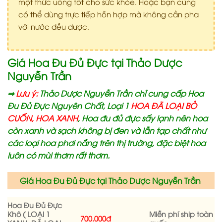
một thức uống tốt cho sức khỏe. Hoặc bạn cũng
có thể dùng trực tiếp hỗn hợp mà không cần pha
với nước đều được.
Giá Hoa Đu Đủ Đực tại Thảo Dược
Nguyễn Trần
⇒
Lưu ý:
Thảo Dược Nguyễn Trần chỉ cung cấp Hoa
Đu Đủ Đực Nguyên Chất, Loại 1
HOA ĐÃ LOẠI BỎ
CUỐN, HOA XANH
, Hoa đu đủ đực sấy lạnh nên hoa
còn xanh và sạch không bị đen và lẫn tạp chất như
các loại hoa phơi nắng trên thị trường, đặc biệt hoa
luôn có mùi thơm rất thơm.
Giá Hoa Đu Đủ Đực tại Thảo Dược Nguyễn Trần
Hoa Đu Đủ Đực
Khô ( LOẠI 1
Miễn phí ship toàn
700.000đ