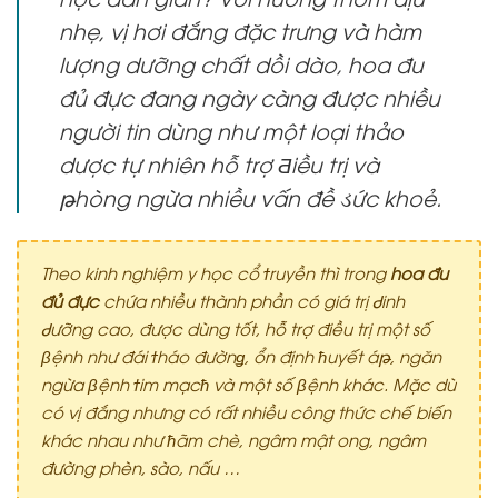
nhẹ, vị hơi đắng đặc trưng và hàm
lượng dưỡng chất dồi dào, hoa đu
đủ đực đang ngày càng được nhiều
người tin dùng như một loại thảo
dược tự nhiên hỗ trợ Ƌiều trị và
թhòng ngừa nhiều vấn đề ડức khoẻ.
Theo kinh nghiệm y học cổ
ϯ
ruyền thì trong
hoa đu
đủ đực
chứa nhiều thành phần có giá trị
Ꮷ
inh
Ꮷ
ưỡng cao, được dùng tốt, hỗ trợ điều trị một số
β
ệnh như đái
ϯ
háo đườn
ǥ
, ổn định
ћ
uyết á
թ
, ngăn
ngừa
β
ệnh
ϯ
im mạc
ћ
và một số
β
ệnh khác. Mặc dù
có vị đắng nhưng có rất nhiều công thức chế biến
khác nhau như
ћ
ãm chè, ngâm mật ong, ngâm
đường phèn, sào, nấu …