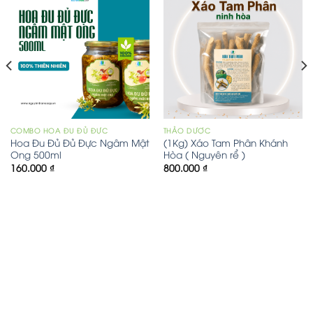
COMBO HOA ĐU ĐỦ ĐỰC
THẢO DƯỢC
Hoa Đu Đủ Đủ Đực Ngâm Mật
(1Kg) Xáo Tam Phân Khánh
Ong 500ml
Hòa ( Nguyên rể )
160.000
₫
800.000
₫