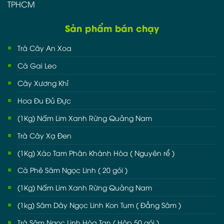
TPHCM
Sản phẩm bán chạy
Trà Cây An Xoa
Cà Gai Leo
Cây Xương Khỉ
Hoa Đu Đủ Đực
(1Kg) Nấm Lim Xanh Rừng Quảng Nam
Trà Cây Xạ Đen
(1Kg) Xáo Tam Phân Khánh Hòa ( Nguyên rể )
Cà Phê Sâm Ngọc Linh ( 20 gói )
(1Kg) Nấm Lim Xanh Rừng Quảng Nam
(1kg) Sâm Dây Ngọc Linh Kon Tum ( Đẳng Sâm )
Trà Sâm Ngọc Linh Hòa Tan ( Hôp 50 gói )