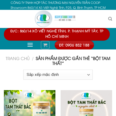
CÔNG TY TNHH HỢP TÁC THƯƠNG MẠI NGUYỄN TRẦN COOP
Skip
Showroom 860/14 Xô Viết Nghệ Tĩnh, P.25, Q. Bình Thạnh, TP HCM
to
content
Đ/C: 860/14 XÔ VIẾT NGHỆ TĨNH, P. THẠNH MỸ TÂY, TP
HỒ CHÍ MINH
ĐT: 0906 852 188
TRANG CHỦ
/
SẢN PHẨM ĐƯỢC GẮN THẺ “BỘT TAM
THẤT”