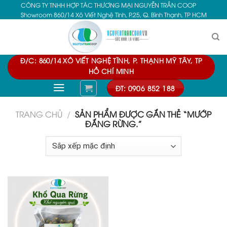
CÔNG TY TNHH HỢP TÁC THƯƠNG MẠI NGUYỄN TRẦN COOP
Skip
Showroom 860/14 Xô Viết Nghệ Tĩnh, P.25, Q. Bình Thạnh, TP HCM
to
content
Đ/C: 860/14 XÔ VIẾT NGHỆ TĨNH, P. THẠNH MỸ TÂY, TP
HỒ CHÍ MINH
ĐT: 0906 852 188
TRANG CHỦ
/
SẢN PHẨM ĐƯỢC GẮN THẺ “MƯỚP
ĐẮNG RỪNG.”