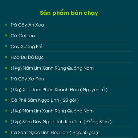
Sản phẩm bán chạy
Trà Cây An Xoa
Cà Gai Leo
Cây Xương Khỉ
Hoa Đu Đủ Đực
(1Kg) Nấm Lim Xanh Rừng Quảng Nam
Trà Cây Xạ Đen
(1Kg) Xáo Tam Phân Khánh Hòa ( Nguyên rể )
Cà Phê Sâm Ngọc Linh ( 20 gói )
(1Kg) Nấm Lim Xanh Rừng Quảng Nam
(1kg) Sâm Dây Ngọc Linh Kon Tum ( Đẳng Sâm )
Trà Sâm Ngọc Linh Hòa Tan ( Hôp 50 gói )