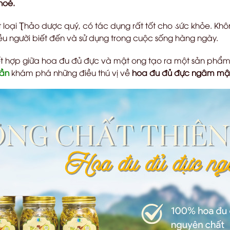
hoẻ.
 loại
Ʈ
hảo dược quý, có tác dụng rất tốt cho
ડ
ức khỏe. Khô
u người biết đến và sử dụng trong cuộc sống hàng ngày.
ết hợp giữa hoa đu đủ đực và mật ong tạo ra một sản phẩm
rần
khám phá những điều thú vị về
hoa đu đủ đực ngâm mậ