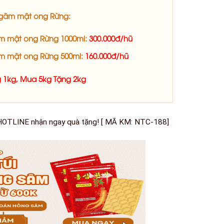
ngâm mật ong Rừng:
m mật ong Rừng 1000ml:
300.000đ/hũ
m mật ong Rừng 500ml:
160.000đ/hũ
 1kg, Mua 5kg Tặng 2kg
 HOTLINE nhận ngay quà tặng! [ MÃ KM: NTC-188]