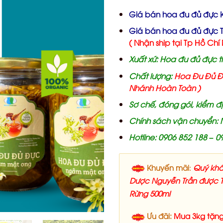
Giá bán hoa đu đủ đực 
Giá bán hoa đu đủ đực T
( Nhận ship tại Tp Hồ Chí 
Xuất xứ: Hoa đu đủ đực t
Chất lượng:
Hoa Đu Đủ Đự
Nhánh Hoàn Toàn )
Sơ chế, đóng gói, kiểm đ
Chính sách vận chuyển: 
Hotline: 0906 852 188 – 
Khuyến mãi
Quý khá
:
Dược Nguyễn Trần được 
Rừng 500ml
Ưu đãi:
Mua 3kg tặng