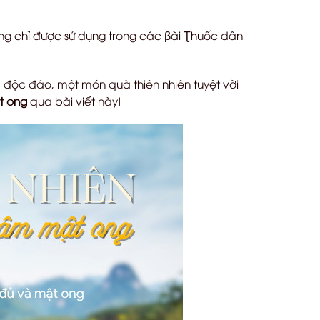
ng chỉ được sử dụng trong các
β
ài
Ʈ
huốc dân
 độc đáo, một món quà thiên nhiên tuyệt vời
t ong
qua bài viết này!