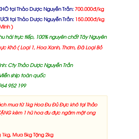
KHÔ tại Thảo Dược Nguyễn Trần:
700.000đ/kg
ƯƠI tại Thảo Dược Nguyễn Trần:
150.000đ/kg
Minh )
hu hái trực tiếp, 100% nguyên chất Tây Nguyên
c Khô ( Loại 1, Hoa Xanh, Thơm, Đã Loại Bỏ
ịnh: Cty Thảo Dược Nguyễn Trần
Miễn ship toàn quốc
0964 952 199
ch mua từ 1kg Hoa Đu Đủ Đực khô tại Thảo
TẶNG kèm 1 hũ hoa đu đực ngâm mật ong
 1kg, Mua 5kg Tặng 2kg