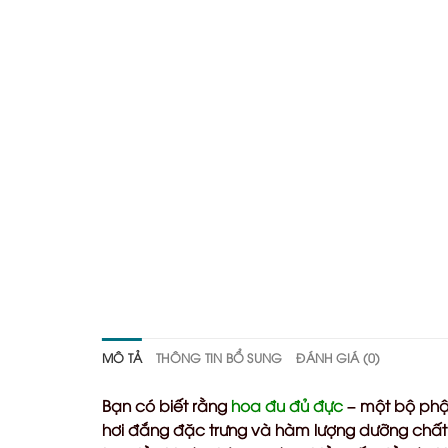
MÔ TẢ
THÔNG TIN BỔ SUNG
ĐÁNH GIÁ (0)
Bạn có biết rằng
hoa đu đủ đực
– một bộ phận
hơi đắng đặc trưng và hàm lượng dưỡng chất 