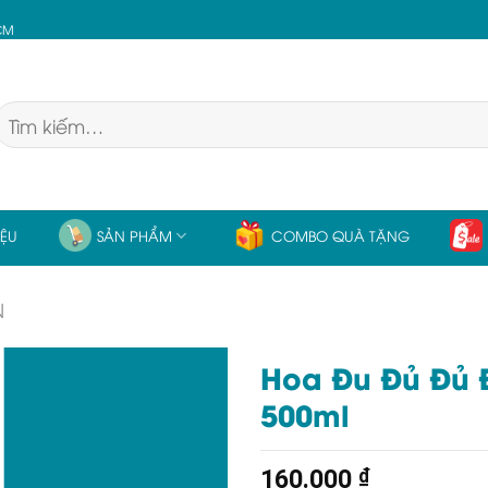
HCM
Tìm
kiếm:
IỆU
SẢN PHẨM
COMBO QUÀ TẶNG
N
Hoa Đu Đủ Đủ
500ml
160.000
₫