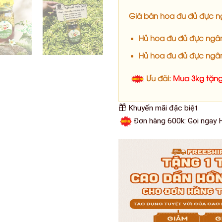
Giá bán hoa đu đủ đực 
Hủ hoa đu đủ đực ngâ
Hủ hoa đu đủ đực ngâ
Ưu đãi:
Mua 3kg tặng
Khuyến mãi đặc biệt
Đơn hàng 600k: Gọi ngay