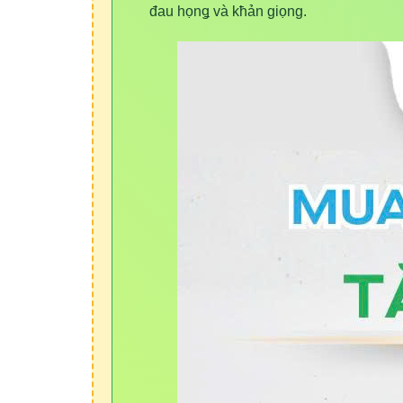
đa
u
h
ọn
ǥ
và k
ћ
ản giọ
n
g.