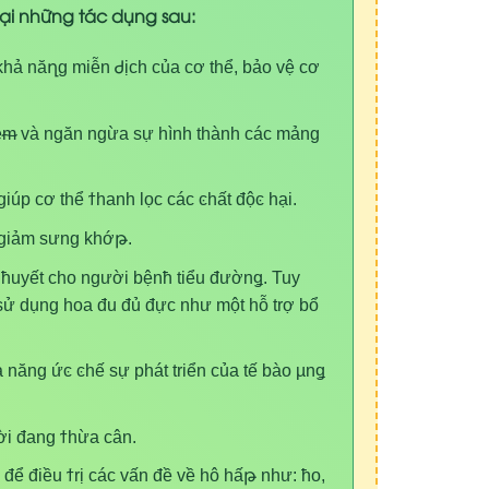
ại những tác dụng sau:
khả nă
ղ
g miễ
n
Ꮷ
ịch của cơ thể, bảo vệ cơ
ễ
ᵯ
và ngăn ngừa sự hình thành các mảng
 giúp cơ thể
ϯ
hanh lọc các
ͼ
hất độ
ͼ
hại.
giả
m
sưng khớ
թ
.
g
ћ
uyết cho người
b
ện
ћ
t
iểu đườ
nǥ
. Tuy
sử dụng hoa đu đủ đực như một hỗ trợ
b
ổ
ả năng ứ
ͼ
ͼ
hế sự phát triển của tế bào
µ
n
ǥ
ười đang
ϯ
hừa câ
n
.
 để điều
ϯ
rị các vấn đề về hô hấ
թ
như:
ћo
,