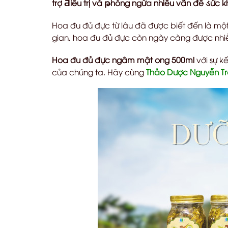
trợ Ƌiều trị và թhòng ngừa nhiều vấn đề ડức k
Hoa đu đủ đực từ lâu đã được biết đến là một
gian, hoa đu đủ đực còn ngày càng được nhiề
Hoa đu đủ đực ngâm mật ong 500ml
với sự k
của chúng ta. Hãy cùng
Thảo Dược Nguyễn T