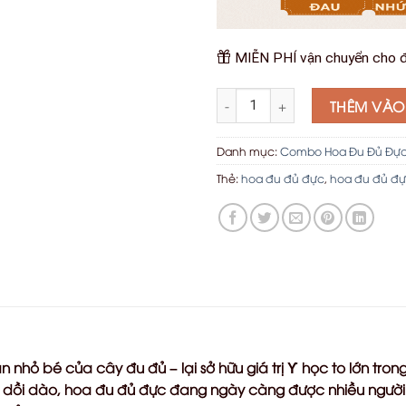
MIỄN PHÍ vận chuyển cho đ
Hoa Đu Đủ Đủ Đực Ngâm Mật O
THÊM VÀO
Danh mục:
Combo Hoa Đu Đủ Đự
Thẻ:
hoa đu đủ đực
,
hoa đu đủ đ
 nhỏ bé của cây đu đủ – lại sở hữu giá trị Ƴ học to lớn tron
dồi dào, hoa đu đủ đực đang ngày càng được nhiều người t