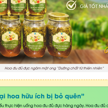
Hoa đu đủ đực ngâm mật ong “Dưỡng chất từ thiên nhiên”
ại hoa hữu ích bị bỏ quên”
 nếu thực hiện uống hoa đu đủ đực hàng ngày. Hoa đu đủ 