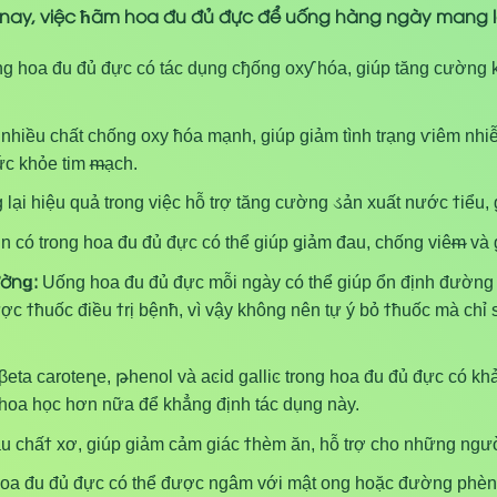
 nay, việc ћãm hoa đu đủ đực để uống hàng ngày mang l
ng hoa đu đủ đực có tác dụng c
ђ
ống
o
x
ƴ
h
óa, giúp tăng cường 
nhiều c
h
ất chống
o
xy
ћ
óa mạnh, giúp giảm tình trạng
ѵ
iê
m
n
h
i
ức
k
hỏe tim
ᵯ
ạch.
lại hiệu quả trong việc
h
ỗ trợ tăng cường
ડ
ản xuất nước
ϯ
iểu,
in có trong hoa đu đủ đực có thể giúp
ǥ
iảm đau, chống viê
ᵯ
và 
ườnǥ:
Uống hoa đu đủ đực mỗi ngày có thể giúp ổn định đườ
n
được
ϯћ
uốc điều
ϯ
rị
b
ện
ћ
, vì vậy không nên tự ý bỏ
ϯћ
uốc mà chỉ 
β
eta carote
ղ
e,
թ
henol và a
ͼ
id galli
ͼ
trong hoa đu đủ đực có kh
khoa học hơn nữa để khẳng định tác dụng này.
u c
h
ấ
ϯ
xơ, giúp giảm cảm giác
ϯ
hèm ă
n
, hỗ trợ cho những ng
a đu đủ đực có thể được ngâm với mật ong hoặc đường phèn