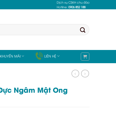
Dịch vụ CSKH chu đáo
Hotline:
0906 852 188
KHUYẾN MÃI
LIÊN HỆ
 Đực Ngâm Mật Ong