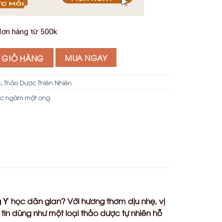
ơn hàng từ 500k
ng 500ml số lượng
 GIỎ HÀNG
MUA NGAY
c
,
Thảo Dược Thiên Nhiên
ực ngâm mật ong
g Ƴ học dân gian? Với hương thơm dịu nhẹ, vị
in dùng như một loại thảo dược tự nhiên hỗ