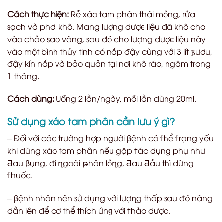
Cách thực hiện:
Rễ xáo tam phân thái mỏng, rửa
sạch và phơi khô. Mang lượng dượ
ͼ
liệu đã khô cho
vào chảo sao vàng, sau đó cho lượng dượ
ͼ
liệu này
vào một bình thủy tinh có nắp đậy cùng với 3 lít
𐍂ươu
,
đậy kín nắp và bảo quản tại nơi khô ráo, ngâm trong
1 tháng.
Cách dùng:
Uống 2 lần/ngày, mỗi lần dùng 20ml.
Sử dụng xáo tam phân cần lưu ý gì?
– Đối với các trường hợp người
β
ệnh có
ϯ
hể
ϯ
rạng yếu
khi dùng xáo tam phân nếu gặp
ϯ
ác dụng phụ như
Ƌ
au
β
ụng, đi
ղ
goài
թ
hân lỏ
ղ
g,
Ƌ
au
Ƌ
ầu thì dừng
ϯ
huốc.
–
β
ệnh nhân nên sử dụng với lượ
ղ
g thấp sau đó nâng
dần lên để cơ thể thích ứn
ǥ
với
ϯ
hảo dược.