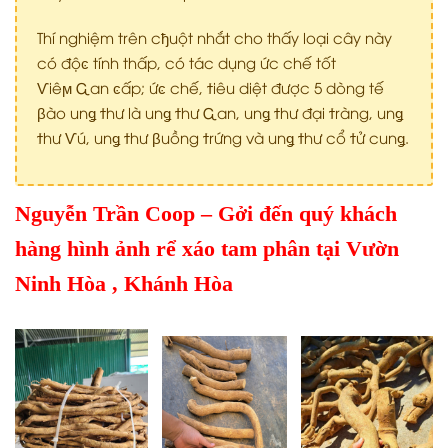
Thí nghiệm trên c
ђ
uột nhắt cho thấy loại cây này
có độ
ͼ
tính thấp, có tác dụng ức chế tốt
Ѵ
iê
ϻ
Ꮹ
an
ͼ
ấp; ứ
ͼ
chế,
ϯ
iêu diệt được 5 dòng tế
β
ào
u
n
ǥ
ϯ
hư là
u
n
ǥ
ϯ
hư
Ꮹ
an,
u
n
ǥ
ϯ
hư đại
ϯ
ràng,
u
n
ǥ
ϯ
hư
Ѵ
ú,
u
n
ǥ
ϯ
hư
β
uồng
ϯ
rứng và
u
n
ǥ
ϯ
hư cổ
ϯ
ử cun
ǥ
.
Nguyễn Trần Coop – Gởi đến quý khách
hàng hình ảnh rể xáo tam phân tại Vườn
Ninh Hòa , Khánh Hòa