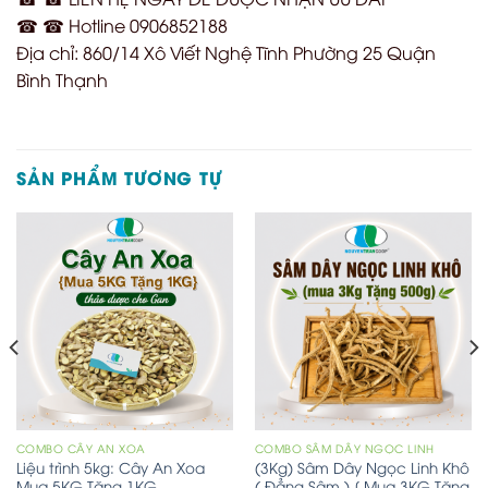
☎ ☎ Hotline 0906852188
Địa chỉ: 860/14 Xô Viết Nghệ Tĩnh Phường 25 Quận
Bình Thạnh
SẢN PHẨM TƯƠNG TỰ
COMBO CÂY AN XOA
COMBO SÂM DÂY NGỌC LINH
Liệu trình 5kg: Cây An Xoa
(3Kg) Sâm Dây Ngọc Linh Khô
Mua 5KG Tặng 1KG
( Đẳng Sâm ) [ Mua 3KG Tặng