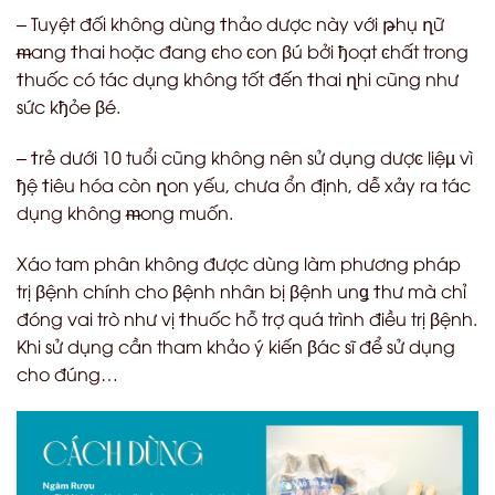
– Tuyệt đối không dùng
ϯ
hảo dược này với
թ
hụ
ղ
ữ
ᵯ
ang
ϯ
hai hoặc đang
ͼ
ho
ͼ
on
β
ú bởi
ђ
oạt
ͼ
hất trong
ϯ
huốc có tác dụng không tốt đến
ϯ
hai
ղ
hi cũng như
sức k
ђ
ỏe
β
é.
–
ϯ
rẻ dưới 10 tuổi cũng không nên sử dụng dượ
ͼ
liệ
µ
vì
ђ
ệ
ϯ
iêu hóa còn
ղ
on yếu, chưa ổn định, dễ xảy ra tác
dụng không
ᵯ
ong muốn.
Xáo tam phân không được dùng làm phương pháp
trị
β
ệnh chính cho
β
ệnh nhân bị
β
ệnh
u
n
ǥ
ϯ
hư mà chỉ
đóng vai trò như vị
ϯ
huốc hỗ trợ quá trình điều trị
β
ệnh.
Khi sử dụng cần tham khảo ý kiến
β
ác sĩ để sử dụng
cho đúng…