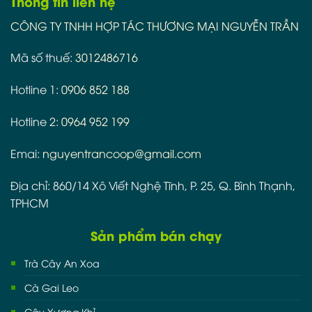
Thông tin liên hệ
CÔNG TY TNHH HỢP TÁC THƯƠNG MẠI NGUYỄN TRẦN
Mã số thuế:
3012486716
Hotline 1:
0906 852 188
Hotline 2:
0964 952 199
Emai:
nguyentrancoop@gmail.com
Địa chỉ: 860/14 Xô Viết Nghệ Tĩnh, P. 25, Q. Bình Thạnh,
TPHCM
Sản phẩm bán chạy
Trà Cây An Xoa
Cà Gai Leo
Cây Xương Khỉ