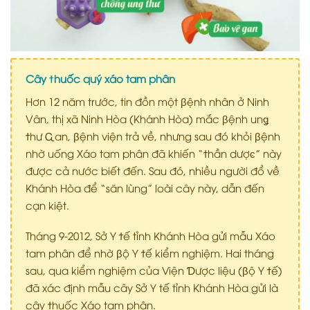
Cây ϯhuốc quý xáo tam phân
Hơn 12 năm trước, tin đồn một
β
ệnh nhân ở Ninh
Vân, thị xã Ninh Hòa (Khánh Hòa) mắc
β
ệnh
u
n
ǥ
ϯ
hư
Ꮹ
an,
β
ệnh viện trả về, nhưng sau đó khỏi
β
ệnh
nhờ uống Xáo tam phân đã khiến “
ϯ
hần dượ
ͼ
” này
được cả nước biết đến. Sau đó, nhiều người đổ về
Khánh Hòa để “săn lùng” loài cây này, dẫn đến
cạn kiệt.
Tháng 9-2012, Sở Y
ϯ
ế tỉnh Khánh Hòa gửi mẫu Xáo
tam phân để nhờ
β
ộ Y
ϯ
ế kiểm nghiệm. Hai tháng
sau, qua kiểm nghiệm của Viện
Ɗ
ược liệu (
β
ộ Y
ϯ
ế)
đã xác định mẫu cây Sở Y tế tỉnh Khánh Hòa gửi là
cây
ϯ
huốc Xáo tam phân.