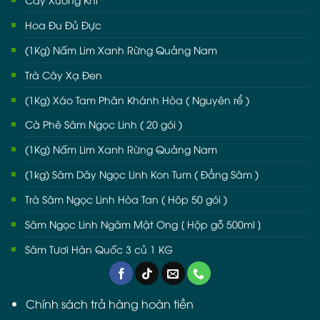
Hoa Đu Đủ Đực
(1Kg) Nấm Lim Xanh Rừng Quảng Nam
Trà Cây Xạ Đen
(1Kg) Xáo Tam Phân Khánh Hòa ( Nguyên rể )
Cà Phê Sâm Ngọc Linh ( 20 gói )
(1Kg) Nấm Lim Xanh Rừng Quảng Nam
(1kg) Sâm Dây Ngọc Linh Kon Tum ( Đẳng Sâm )
Trà Sâm Ngọc Linh Hòa Tan ( Hôp 50 gói )
Sâm Ngọc Linh Ngâm Mật Ong [ Hộp gỗ 500ml ]
Sâm Tươi Hàn Quốc 3 củ 1 KG
Chính sách trả hàng hoàn tiền