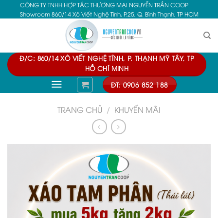
CÔNG TY TNHH HỢP TÁC THƯƠNG MẠI NGUYỄN TRẦN COOP
Skip
Showroom 860/14 Xô Viết Nghệ Tĩnh, P.25, Q. Bình Thạnh, TP HCM
to
content
Đ/C: 860/14 XÔ VIẾT NGHỆ TĨNH, P. THẠNH MỸ TÂY, TP
HỒ CHÍ MINH
ĐT: 0906 852 188
TRANG CHỦ
/
KHUYẾN MÃI