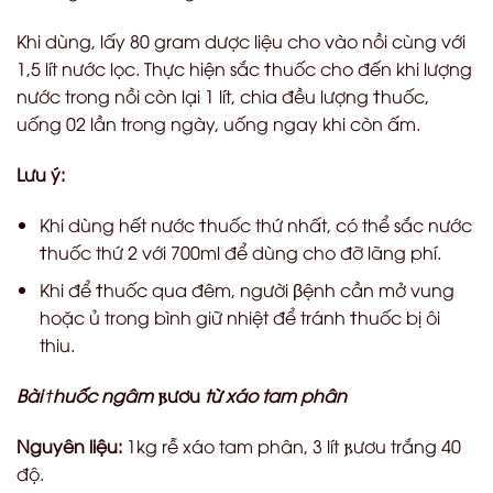
Khi dùng, lấy 80 gram dược liệu cho vào nồi cùng với
1,5 lít nước lọc. Thực hiện sắc
ϯ
huốc cho đến khi lượng
nước trong nồi còn lại 1 lít, chia đều lượng
ϯ
huốc,
uống 02 lần trong ngày, uống ngay khi còn ấm.
Lưu ý:
Khi dùng hết nước
ϯ
huốc thứ nhất, có thể sắc nước
ϯ
huốc thứ 2 với 700ml để dùng cho đỡ lãng phí.
Khi để
ϯ
huốc qua đêm, người
β
ệnh cần mở vung
hoặc ủ trong bình giữ nhiệt để tránh
ϯ
huốc bị ôi
thiu.
Bài
ϯ
huốc ngâm
𐍂ươu
từ xáo tam phân
Nguyên liệu:
1kg rễ xáo tam phân, 3 lít
𐍂ươu
trắng 40
độ.