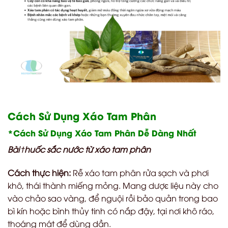
Cách Sử Dụng Xáo Tam Phân
*Cách Sử Dụng Xáo Tam Phân Dễ Dàng Nhất
Bài
ϯ
huốc sắc nước từ xáo tam phân
Cách thực hiện:
Rễ xáo tam phân rửa sạch và phơi
khô, thái thành miếng mỏng. Mang dượ
ͼ
liệu này cho
vào chảo sao vàng, để nguội rồi bảo quản trong bao
bì kín hoặc bình thủy tinh có nắp đậy, tại nơi khô ráo,
thoáng mát để dùng dần.