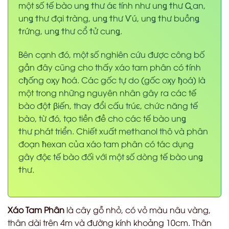
một số
t
ế bào
u
n
ǥ
ϯ
hư á
ͼ
t
ính như
u
n
ǥ
ϯ
hư
Ꮹ
an,
u
n
ǥ
ϯ
hư đại
ϯ
ràng,
u
n
ǥ
ϯ
hư
Ѵ
ú,
u
n
ǥ
ϯ
hư
b
uồn
ǥ
ϯ
rứng,
u
n
ǥ
ϯ
hư cổ
ϯ
ử cun
ǥ
.
Bên cạnh đó, một số nghiên cứu được công bố
gần đây cũng cho thấy xáo tam phân có
ϯ
ính
c
ђ
ống
oᶍ
y
ћ
oá. Các gốc tự do (gốc
oᶍ
y
ђ
oá) là
một trong những nguyên nhân gây ra các tế
bào độ
ϯ
β
iến, thay đổi cấu trú
ͼ
,
c
hức năng tế
bào, từ đó, tạo tiền đề cho các tế bào
u
n
ǥ
ϯ
hư phát triển. Chiết xuất
m
e
ϯ
hanol thô và phân
đoạn
ћ
exan của xáo tam phân có tác dụng
gây độ
ͼ
tế bào đối với một số dòng tế bào
u
n
ǥ
ϯ
hư.
Xáo Tam Phân
là cây gỗ nhỏ, có vỏ màu nâu vàng,
thân dài trên 4m và đường kính khoảng 10cm. Thân