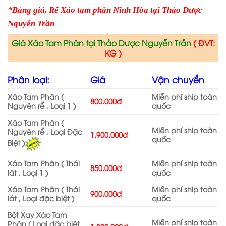
*Bảng giá, Rể Xáo tam phân Ninh Hòa tại Thảo Dược
Nguyễn Trần
Giá Xáo Tam Phân tại Thảo Dược Nguyễn Trần
( ĐVT:
KG )
Phân loại:
Giá
Vận chuyển
Xáo Tam Phân (
Miễn phí ship toàn
800.000đ
Nguyên rể , Loại 1 )
quốc
Xáo Tam Phân (
Miễn phí ship toàn
Nguyên rể , Loại Đặc
1.900.000đ
quốc
Biệt )
Xáo Tam Phân ( Thái
Miễn phí ship toàn
850.000đ
lát , Loại 1 )
quốc
Xáo Tam Phân ( Thái
Miễn phí ship toàn
900.000đ
lát , Loại đặc biệt )
quốc
Bột Xay Xáo Tam
Miễn phí ship toàn
Phân ( Loại đặc biệt