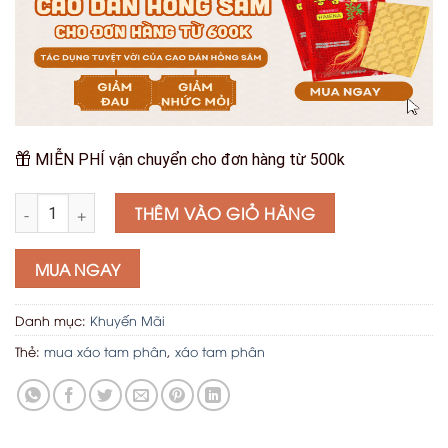
MIỄN PHÍ vận chuyển cho đơn hàng từ 500k
(5Kg) - Xáo Tam Phân (Thái lát ) - Mua 5Kg Tặng 2Kg số lượng
THÊM VÀO GIỎ HÀNG
MUA NGAY
Danh mục:
Khuyến Mãi
Thẻ:
mua xáo tam phân
,
xáo tam phân