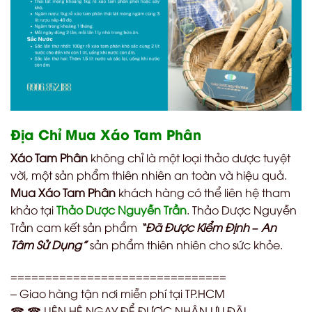
Địa Chỉ Mua Xáo Tam Phân
Xáo Tam Phân
không chỉ là một loại thảo dược tuyệt
vời, một sản phẩm thiên nhiên an toàn và hiệu quả.
Mua Xáo Tam Phân
khách hàng có thể liên hệ tham
khảo tại
Thảo Dược Nguyễn Trần
. Thảo Dược Nguyễn
Trần cam kết sản phẩm
“Đã Được Kiểm Định – An
Tâm Sử Dụng”
sản phẩm thiên nhiên cho sức khỏe.
===============================
– Giao hàng tận nơi miễn phí tại TP.HCM
☎ ☎ LIÊN HỆ NGAY ĐỂ ĐƯỢC NHẬN ƯU ĐÃI