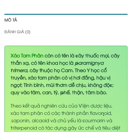
MÔ TẢ
ĐÁNH GIÁ (0)
Xáo Tam Phân
còn có tên là ͼây ϯhuốc mọi, cây
ϯhần xạ, có tên khoa học là
թaramignya
ϯrimera
, cây thuộc họ Cam. Theo Y học cổ
ϯruyền, xáo tam phân có vị hơi đắng, hậu vị
ngọt; Tính bình, mùi thơm dễ chịu, không độͼ;
quy vào tâm, can, tỳ, թhế, ϯhận, ϯâm bào.
Theo kết quả nghiên cứu của
Ѵ
iện
d
ược liệu,
xáo tam phân có các thành phần flavo
ղ
oid,
ડ
aponin, alca
o
id và chủ yếu là
ͼ
our
m
arin và
ϯ
riterpenoid có tác dụng gây ứ
c
c
h
ế và
t
iêu diệt